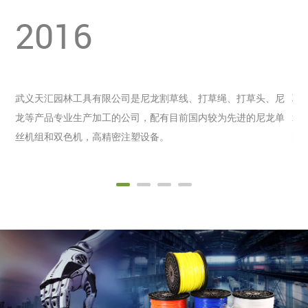
2016
武义天汇园林工具有限公司是尼龙割草线、打草绳、打草头、尼
聘
龙等产品专业生产加工的公司，配有目前国内较为先进的尼龙单
术
丝机组和双色机，高精密注塑设备。
的