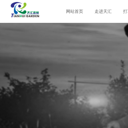
网站首页
走进天汇
打
公司简介
泡壳包装
打草头
篱笆剪
公司新闻
刀片
粗枝剪
企业文化
吊卡包装
行业新闻
启