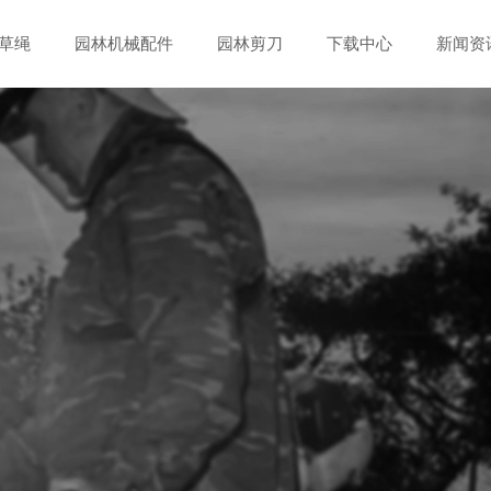
草绳
园林机械配件
园林剪刀
下载中心
新闻资
动器
修枝剪
发展历程
线轴包装
微耕机头
草剪
荣誉资质
插卡包装
锯子
塑料袋包装
手工具