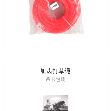
锯齿打草绳
吊卡包装